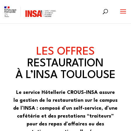
Skip
to
content
LES OFFRES
RESTAURATION
À L’INSA TOULOUSE
Le service Hôtellerie CROUS-INSA assure
la gestion de la restauration sur le campus
de l’INSA : composé d’un self-service, d’une
cafétéria et des prestations “traiteurs”
pour des repas d’affaires ou des