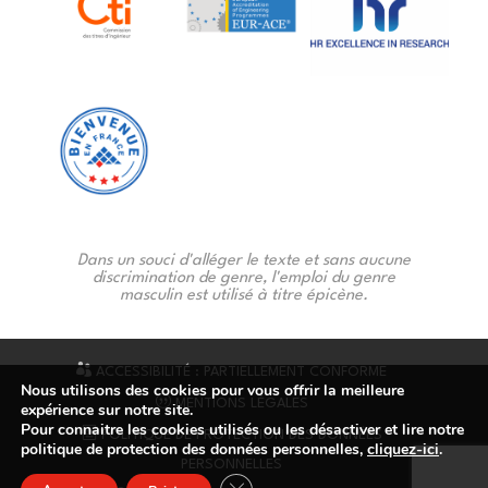
Dans un souci d'alléger le texte et sans aucune
discrimination de genre, l'emploi du genre
masculin est utilisé à titre épicène.
ACCESSIBILITÉ : PARTIELLEMENT CONFORME
Nous utilisons des cookies pour vous offrir la meilleure
MENTIONS LÉGALES
expérience sur notre site.
Pour connaitre les cookies utilisés ou les désactiver et lire notre
POLITIQUE DE PROTECTION DES DONNÉES
politique de protection des données personnelles,
cliquez-ici
.
PERSONNELLES
Fermer la bannière des cookies GDP