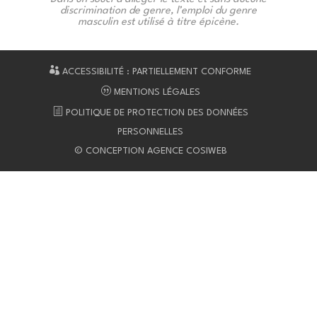
discrimination de genre, l’emploi du genre
masculin est utilisé à titre épicène.
ACCESSIBILITÉ : PARTIELLEMENT CONFORME
MENTIONS LÉGALES
POLITIQUE DE PROTECTION DES DONNÉES
PERSONNELLES
© CONCEPTION AGENCE COSIWEB