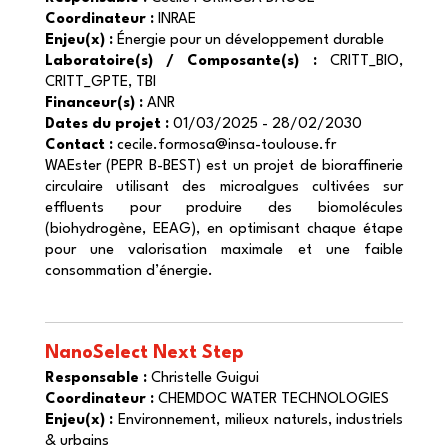
Coordinateur :
INRAE
Enjeu(x) :
Énergie pour un développement durable
Laboratoire(s) / Composante(s) :
CRITT_BIO,
CRITT_GPTE, TBI
Financeur(s) :
ANR
Dates du projet :
01/03/2025 - 28/02/2030
Contact :
cecile.formosa@insa-toulouse.fr
WAEster (PEPR B-BEST) est un projet de bioraffinerie
circulaire utilisant des microalgues cultivées sur
effluents pour produire des biomolécules
(biohydrogène, EEAG), en optimisant chaque étape
pour une valorisation maximale et une faible
consommation d’énergie.
NanoSelect Next Step
Responsable :
Christelle Guigui
Coordinateur :
CHEMDOC WATER TECHNOLOGIES
Enjeu(x) :
Environnement, milieux naturels, industriels
& urbains