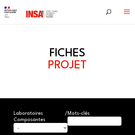
Skip
to
content
FICHES
PROJET
Laboratoires /
Mots-clés
Composantes