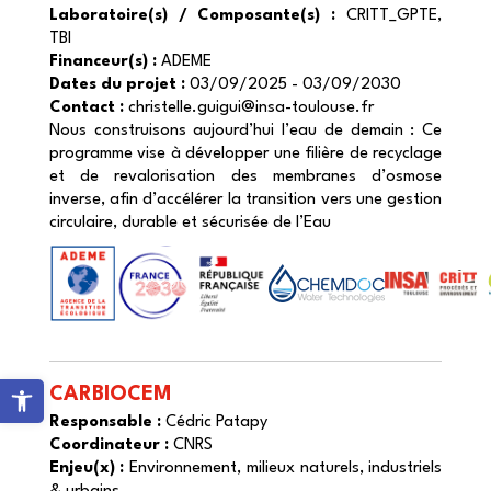
Laboratoire(s) / Composante(s) :
CRITT_GPTE,
TBI
Financeur(s) :
ADEME
Dates du projet :
03/09/2025 - 03/09/2030
Contact :
christelle.guigui@insa-toulouse.fr
Nous construisons aujourd’hui l’eau de demain : Ce
programme vise à développer une filière de recyclage
et de revalorisation des membranes d’osmose
inverse, afin d’accélérer la transition vers une gestion
circulaire, durable et sécurisée de l’Eau
Ouvrir la barre d’outils
CARBIOCEM
Responsable :
Cédric Patapy
Coordinateur :
CNRS
Enjeu(x) :
Environnement, milieux naturels, industriels