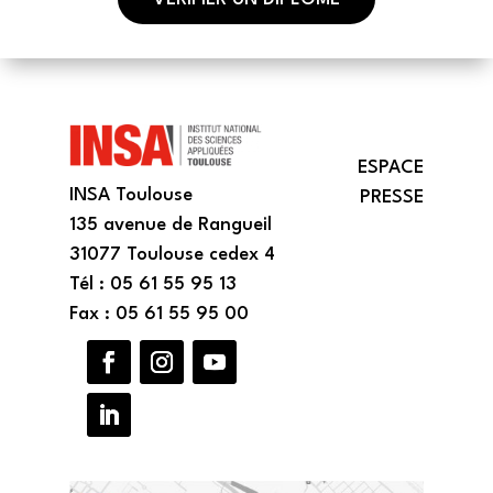
ESPACE
INSA Toulouse
PRESSE
135 avenue de Rangueil
31077 Toulouse cedex 4
Tél : 05 61 55 95 13
Fax : 05 61 55 95 00
F
I
Y
a
n
o
c
s
u
L
e
t
T
i
b
a
u
n