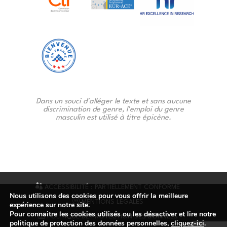
Dans un souci d'alléger le texte et sans aucune
discrimination de genre, l'emploi du genre
masculin est utilisé à titre épicène.
ACCESSIBILITÉ : PARTIELLEMENT CONFORME
Nous utilisons des cookies pour vous offrir la meilleure
MENTIONS LÉGALES
expérience sur notre site.
Pour connaitre les cookies utilisés ou les désactiver et lire notre
POLITIQUE DE PROTECTION DES DONNÉES
politique de protection des données personnelles,
cliquez-ici
.