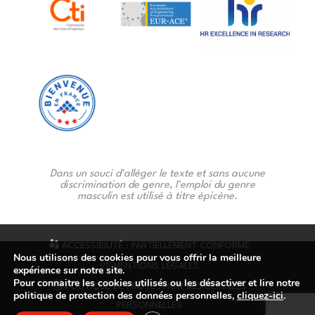
Dans un souci d'alléger le texte et sans aucune
discrimination de genre, l'emploi du genre
masculin est utilisé à titre épicène.
ACCESSIBILITÉ : PARTIELLEMENT CONFORME
Nous utilisons des cookies pour vous offrir la meilleure
MENTIONS LÉGALES
expérience sur notre site.
Pour connaitre les cookies utilisés ou les désactiver et lire notre
POLITIQUE DE PROTECTION DES DONNÉES
politique de protection des données personnelles,
cliquez-ici
.
PERSONNELLES