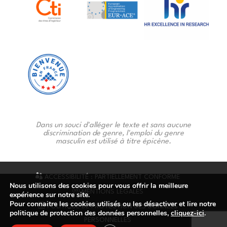
Dans un souci d'alléger le texte et sans aucune
discrimination de genre, l'emploi du genre
masculin est utilisé à titre épicène.
ACCESSIBILITÉ : PARTIELLEMENT CONFORME
Nous utilisons des cookies pour vous offrir la meilleure
MENTIONS LÉGALES
expérience sur notre site.
Pour connaitre les cookies utilisés ou les désactiver et lire notre
POLITIQUE DE PROTECTION DES DONNÉES
politique de protection des données personnelles,
cliquez-ici
.
PERSONNELLES