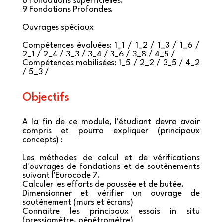
8 Fondations superficielles.
9 Fondations Profondes.
Ouvrages spéciaux
Compétences évaluées: 1_1 / 1_2 / 1_3 / 1_6 /
2_1 / 2_4 / 3_3 / 3_4 / 3_6 / 3_8 / 4_5 /
Compétences mobilisées: 1_5 / 2_2 / 3_5 / 4_2
/ 5_3 /
Objectifs
A la fin de ce module, l'étudiant devra avoir
compris et pourra expliquer (principaux
concepts) :
Les méthodes de calcul et de vérifications
d'ouvrages de fondations et de soutènements
suivant l'Eurocode 7.
Calculer les efforts de poussée et de butée.
Dimensionner et vérifier un ouvrage de
soutènement (murs et écrans)
Connaitre les principaux essais in situ
(pressiomètre, pénétromètre)