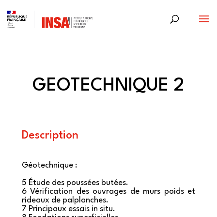
Skip
to
content
GEOTECHNIQUE 2
Description
Géotechnique :
5 Étude des poussées butées.
6 Vérification des ouvrages de murs poids et
rideaux de palplanches.
7 Principaux essais in situ.