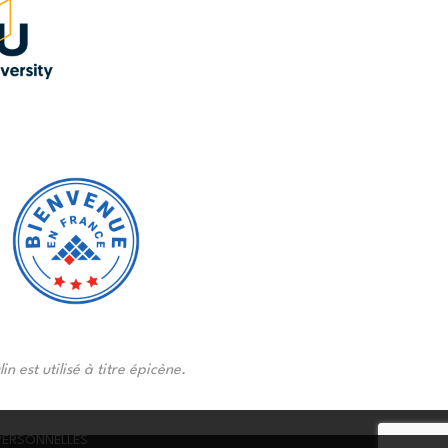
n est utilisé à titre épicène.
PERSONNELLES