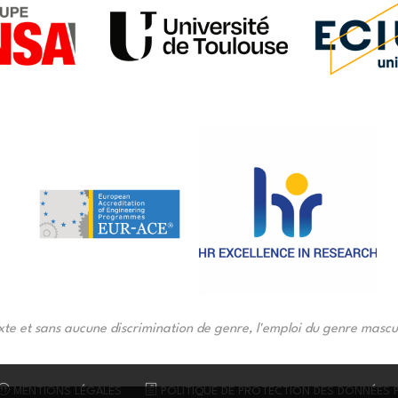
xte et sans aucune discrimination de genre, l'emploi du genre masculi
MENTIONS LÉGALES
POLITIQUE DE PROTECTION DES DONNÉES 