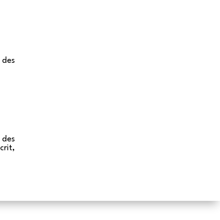
 des
 des
rit,