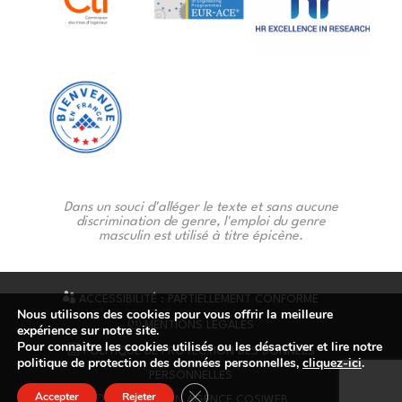
Dans un souci d'alléger le texte et sans aucune
discrimination de genre, l'emploi du genre
masculin est utilisé à titre épicène.
ACCESSIBILITÉ : PARTIELLEMENT CONFORME
Nous utilisons des cookies pour vous offrir la meilleure
MENTIONS LÉGALES
expérience sur notre site.
Pour connaitre les cookies utilisés ou les désactiver et lire notre
POLITIQUE DE PROTECTION DES DONNÉES
politique de protection des données personnelles,
cliquez-ici
.
PERSONNELLES
Fermer la bannière des cookies GDP
Accepter
Rejeter
© CONCEPTION AGENCE COSIWEB