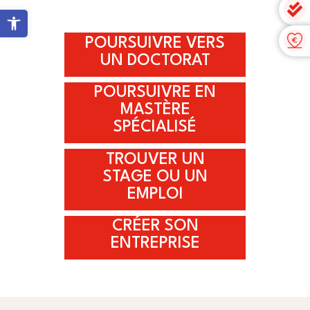
Ouvrir la barre d’outils
POURSUIVRE VERS
UN DOCTORAT
POURSUIVRE EN
MASTÈRE
SPÉCIALISÉ
TROUVER UN
STAGE OU UN
EMPLOI
CRÉER SON
ENTREPRISE